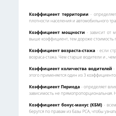
Коэффициент территории
- определяет
плотности населения и автомобильного тр
Коэффициент мощности
- зависит от 
выше коэффициент, тем дороже стоимость 
Коэффициент возраста-стажа
- если ст
возраса-стажа. Чем старше водители и , че
Коэффициент количества водителей
-
этого применяется один из 3 коэффициентов 
Коэффициент Периода
- определяет вли
зависимость не прямопропорциональная. На
Коэффициент бонус-манус (КБМ)
- все
берутся по правам из базы РСА, чтобы узна