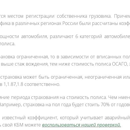
ся местом регистрации собственника грузовика. Приче
афика в различных регионах России были рассчитаны коэ
мощности автомобиля, различают 6 категорий автомоби
полиса.
раховка ограниченная, то в зависимости от вписанных п
м выше стаж вождения, тем ниже стоимость полиса ОСАГО, э
 страховка может быть ограниченная, неограниченная или
1,1.87,1.8 соответственно.
яние периода страхования на стоимость полиса. Чем нме
пример, страховка на пол года будет стоить 70% от годов
м известный коэффициент, который учитывает аварийный
ть свой КБМ можете
воспользоваться нашей проверкой.