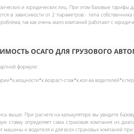
зических и юридических лиц. При этом базовые тарифы дл
ется в зависимости от 2 параметров - типа собственник
проблема, так как очень мало компаний работают с юриди
ОИМОСТЬ ОСАГО ДЛЯ ГРУЗОВОГО АВТ
дартной формуле:
тории*к.мощности*к.возраст-стаж*к.кол-ва водителей*к.пе
ись выше. При расчете на калькуляторе вы увидите базов
зовую ставку определяет сама страховая компания из ди
т машины и водителя и для всех страховых компаний при 