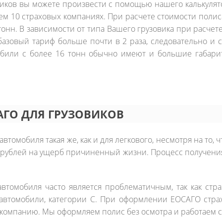
виков вы можете произвести с помощью нашего калькулят
ем 10 страховых компаниях. При расчете стоимости полиса
тонн. В зависимости от типа Вашего грузовика при расче
базовый тариф больше почти в 2 раза, следовательно и с
обили с более 16 тонн обычно имеют и большие габарит
АГО ДЛЯ ГРУЗОВИКОВ
автомобиля такая же, как и для легкового, несмотря на то, 
ч рублей на ущерб причиненный жизни. Процесс получения 
автомобиля часто является проблематичным, так как ст
 автомобили, категории C. При оформлении ЕОСАГО стра
компанию. Мы оформляем полис без осмотра и работаем 