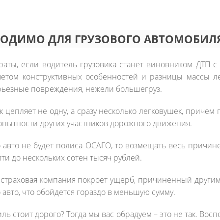
ХОДИМО ДЛЯ ГРУЗОВОГО АВТОМОБИЛ
раты, если водитель грузовика станет виновником ДТП с
четом конструктивных особенностей и разницы массы ле
ерьезные повреждения, нежели большегруз.
ик цепляет не одну, а сразу несколько легковушек, приче
еопытности других участников дорожного движения.
го авто не будет полиса ОСАГО, то возмещать весь причин
ти до нескольких сотен тысяч рублей.
 страховая компания покроет ущерб, причиненный другим 
 авто, что обойдется гораздо в меньшую сумму.
ль стоит дорого? Тогда мы вас обрадуем – это не так. Во