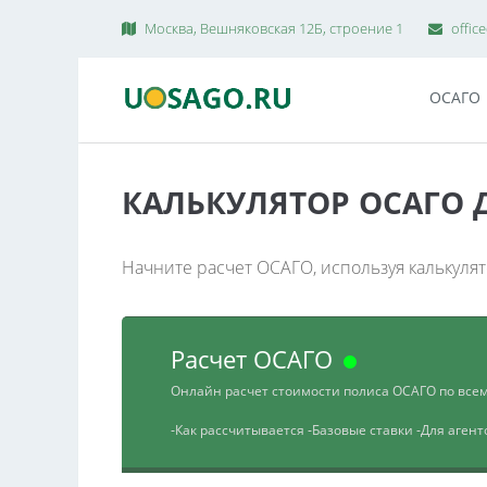
Москва, Вешняковская 12Б, строение 1
offic
ОСАГО
КАЛЬКУЛЯТОР ОСАГО 
Начните расчет ОСАГО, используя калькуля
Расчет ОСАГО
Онлайн расчет стоимости полиса ОСАГО по все
-Как рассчитывается
-Базовые ставки
-Для аген