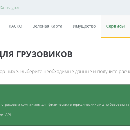
e@uosago.ru
КАСКО
Зеленая Карта
Имущество
Сервисы
ДЛЯ ГРУЗОВИКОВ
тор ниже. Выберите необходимые данные и получите расч
м страховым компаниям для физических и юридических лиц по базовым та
тов
-API