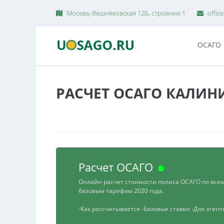
Москва, Вешняковская 12Б, строение 1
offic
ОСАГО
РАСЧЕТ ОСАГО КАЛИН
Расчет ОСАГО
Онлайн расчет стоимости полиса ОСАГО по все
базовым тарифам 2020 года.
-Как рассчитывается
-Базовые ставки
-Для аген