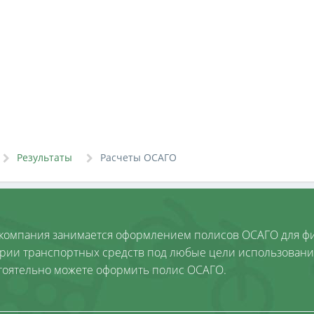
Результаты
Расчеты ОСАГО
компания занимается оформлением полисов ОСАГО для фи
ории транспортных средств под любые цели использовани
тоятельно можете оформить полис ОСАГО.