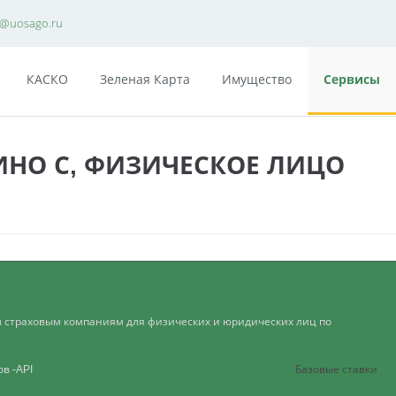
e@uosago.ru
КАСКО
Зеленая Карта
Имущество
Сервисы
ИНО С, ФИЗИЧЕСКОЕ ЛИЦО
м страховым компаниям для физических и юридических лиц по
тов
-API
Базовые ставки