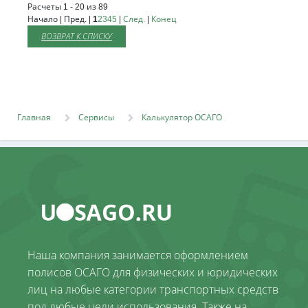
Расчеты 1 - 20 из 89
Начало | Пред. |
1
2
3
4
5
|
След.
|
Конец
ВОЗВРАТ К СПИСКУ
Главная
Сервисы
Калькулятор ОСАГО
Наша компания занимается оформлением
полисов ОСАГО для физических и юридических
лиц на любые категории транспортных средств
под любые цели использования. Также на