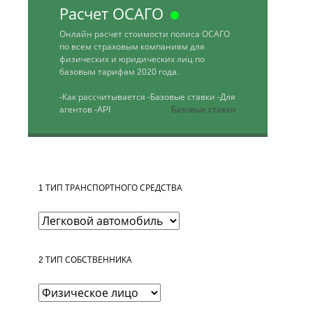
Расчет ОСАГО
Онлайн расчет стоимости полиса ОСАГО
по всем страховым компаниям для
физических и юридических лиц по
базовым тарифам 2020 года.
-Как рассчитывается
-Базовые ставки
-Для
агентов
-API
Базовые ставки
1
ТИП ТРАНСПОРТНОГО СРЕДСТВА
2
ТИП СОБСТВЕННИКА