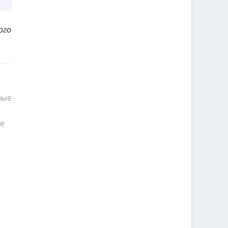
ого
вые
ые