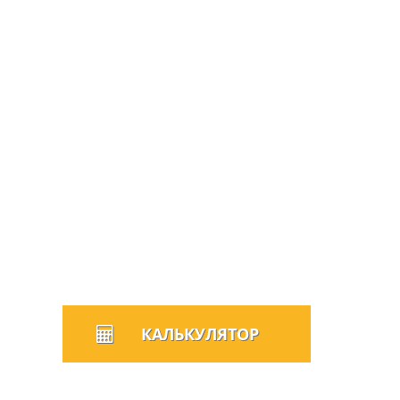
ОСАГО
Самостоятельно рассчитать
стоимость полиса ОСАГО для
физических и юридических лиц
вы можете с помощью
калькулятора ОСАГО, который
рассчитает стоимость по 9
топовым страховым. Просто
внесите необходимые данные и
совершите расчет. Это не
займет более 2 минут.
КАЛЬКУЛЯТОР