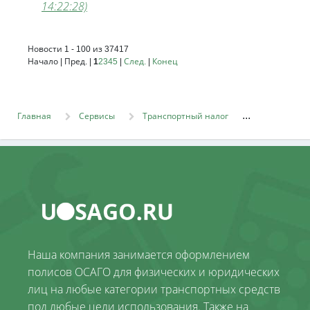
14:22:28)
Новости 1 - 100 из 37417
Начало | Пред. |
1
2
3
4
5
|
След.
|
Конец
Главная
Сервисы
Транспортный налог
Наша компания занимается оформлением
полисов ОСАГО для физических и юридических
лиц на любые категории транспортных средств
под любые цели использования. Также на