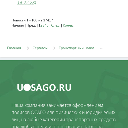
14:22:28)
Новости 1 - 100 из 37417
Начало | Пред. |
1
2
3
4
5
|
След.
|
Конец
Главная
Сервисы
Транспортный налог
Наша компания занимается оформлением
полисов ОСАГО для физических и юридических
лиц на любые категории транспортных средств
под любые цели использования. Также на