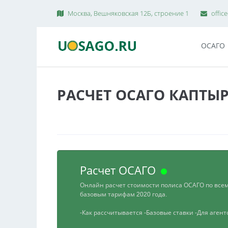
Москва, Вешняковская 12Б, строение 1
offic
ОСАГО
РАСЧЕТ ОСАГО КАПТЫ
Расчет ОСАГО
Онлайн расчет стоимости полиса ОСАГО по все
базовым тарифам 2020 года.
-Как рассчитывается
-Базовые ставки
-Для аген