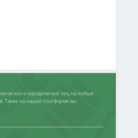
зических и юридических лиц на любые
я. Также на нашей платформе вы