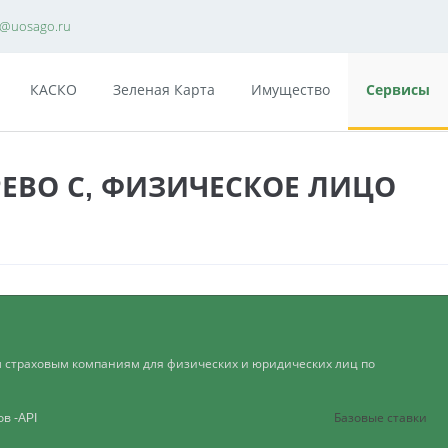
e@uosago.ru
КАСКО
Зеленая Карта
Имущество
Сервисы
РЕВО С, ФИЗИЧЕСКОЕ ЛИЦО
м страховым компаниям для физических и юридических лиц по
тов
-API
Базовые ставки