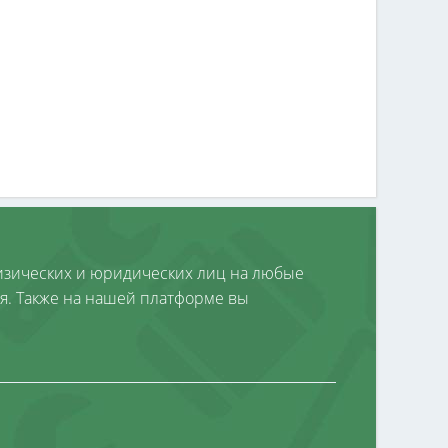
зических и юридических лиц на любые
я. Также на нашей платформе вы