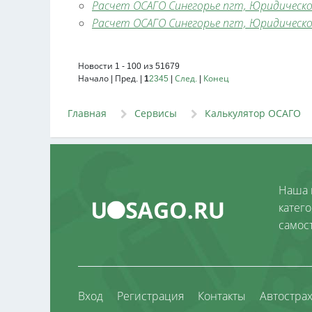
Расчет ОСАГО Синегорье пгт, Юридическое 
Расчет ОСАГО Синегорье пгт, Юридическое 
Новости 1 - 100 из 51679
Начало | Пред. |
1
2
3
4
5
|
След.
|
Конец
Главная
Сервисы
Калькулятор ОСАГО
Наша 
катег
самос
Вход
Регистрация
Контакты
Автостра